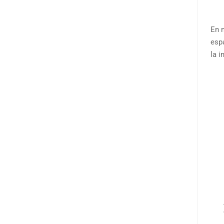
En 
espa
la i