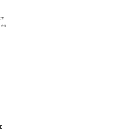
en
 en
k