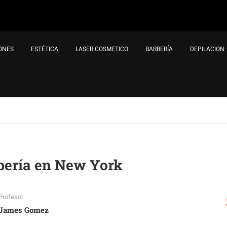
IONES
ESTÉTICA
LASER COSMETICO
BARBERÍA
DEPILACION
bería en New York
Profesor
James Gomez