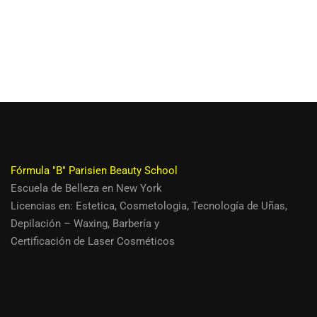
Fórmula "B" Parisien Beauty School
Escuela de Belleza en New York
Licencias en:
Estetica
,
Cosmetologia
,
Tecnología de Uñas,
Depilación – Waxing
,
Barbería
y
Certificación de Laser Cosméticos