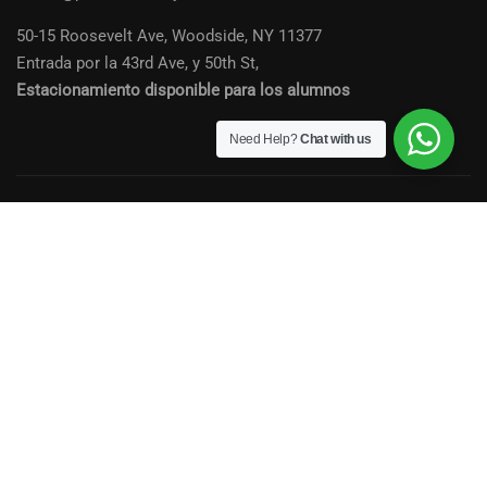
50-15 Roosevelt Ave, Woodside, NY 11377
Entrada por la 43rd Ave, y 50th St,
Estacionamiento disponible para los alumnos
Need Help?
Chat with us
© 2014 - 2026 Copyright Vicky Benitez Design
Privacy
Terms
Sitemap
Contactenos
Quieres ser un Profesional de la
Belleza en New York?