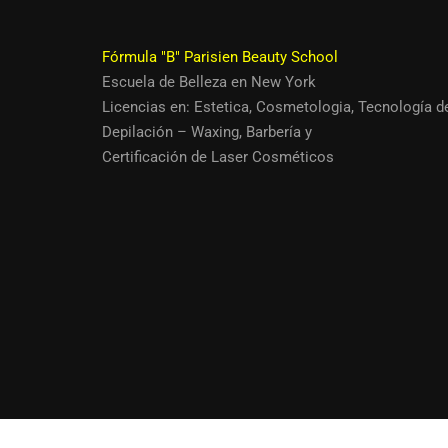
Fórmula "B" Parisien Beauty School
Escuela de Belleza en New York
Quieres ser u
Licencias en:
Estetica
,
Cosmetologia
,
Tecnología d
Depilación – Waxing
,
Barbería
y
Siendo así. Ún
Certificación de Laser Cosméticos