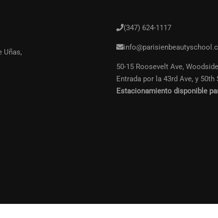
(347) 624-1117
n Profesional de la Bellez
info@parisienbeautyschool.
e Uñas,
50-15 Roosevelt Ave, Woodside
ete a miles de estudiantes. Gana dinero haciendo l
Entrada por la 43rd Ave, y 50th 
Estacionamiento disponible pa
INICIA AHORA!